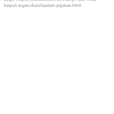
haiyun-xuyao-duoshaotian-pipavav.html
迪士国际货运代理天津港到越南,富隆
港，（迪士国际货运代理电话为 022-
2312 3936）；phuoc-long海运价
格，CIFFA的天津港到越南, 富隆港，
phuoc-long海运价格， 哈德逊湾货运
的天津港到越南, 富隆港， phuoc-
long海运价格，塔吉特物流的天津港
到越南,富隆港， phuoc-long海运价
格， Touax公司 途艾克斯天津港到越
南,富隆港， phuoc-long海运价格。