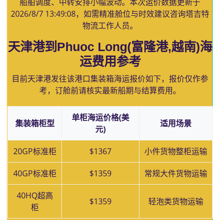
船舶调度、中转安排小幅波动。本次运价数据更新于
2026/8/7 13:49:08
，如需精准舱位与时效建议咨询塔吉特
物流工作人员。
天津港到Phuoc Long(富隆港,越南)海
运费用参考
目前天津港发往该港口集装箱海运报价如下，报价仅作参
考，订舱前请核实最新船期与结算费用。
单柜海运价格(美
集装箱柜型
适用场景
元)
20GP标准柜
$1367
小件货物整柜运输
40GP标准柜
$1359
常规大件货物运输
40HQ超高
$1359
轻泡类货物运输
柜