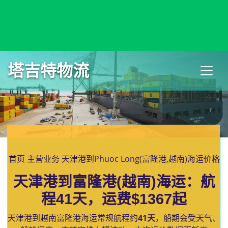
Phnom Penh, Cambodia, 金边, 柬埔寨
塔吉特物流
首页
主营业务
天津港到Phuoc Long(富隆港,越南)海运价格
天津港到富隆港(越南)海运：航
程41天，运费$1367起
天津港到越南富隆港海运常规航程约
41天
，船期会受天气、