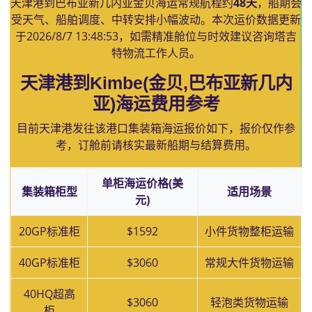
天津港到巴布亚新几内亚金贝海运常规航程约
48天
，船期会
受天气、船舶调度、中转安排小幅波动。本次运价数据更新
于
2026/8/7 13:48:53
，如需精准舱位与时效建议咨询塔吉
特物流工作人员。
天津港到Kimbe(金贝,巴布亚新几内
亚)海运费用参考
目前天津港发往该港口集装箱海运报价如下，报价仅作参
考，订舱前请核实最新船期与结算费用。
单柜海运价格(美
集装箱柜型
适用场景
元)
20GP标准柜
$1592
小件货物整柜运输
40GP标准柜
$3060
常规大件货物运输
40HQ超高
$3060
轻泡类货物运输
柜