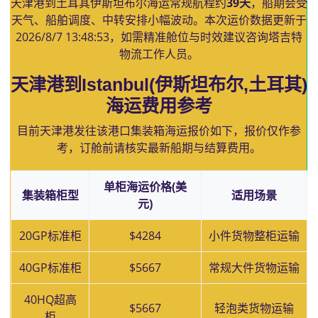
天津港到土耳其伊斯坦布尔海运常规航程约
39天
，船期会受
天气、船舶调度、中转安排小幅波动。本次运价数据更新于
2026/8/7 13:48:53
，如需精准舱位与时效建议咨询塔吉特
物流工作人员。
天津港到Istanbul(伊斯坦布尔,土耳其)
海运费用参考
目前天津港发往该港口集装箱海运报价如下，报价仅作参
考，订舱前请核实最新船期与结算费用。
单柜海运价格(美
集装箱柜型
适用场景
元)
20GP标准柜
$4284
小件货物整柜运输
40GP标准柜
$5667
常规大件货物运输
40HQ超高
$5667
轻泡类货物运输
柜