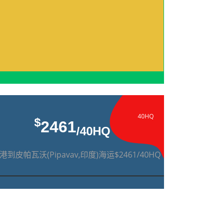
40HQ
$
2461
/40HQ
港到皮帕瓦沃(Pipavav,印度)海运$2461/40HQ