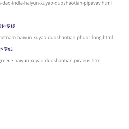
ao-india-haiyun-xuyao-duoshaotian-pipavav.html
南海运专线
vietnam-haiyun-xuyao-duoshaotian-phuoc-long.html
海运专线
reece-haiyun-xuyao-duoshaotian-piraeus.html
到印度,皮帕瓦沃，（迪士国际货
avav海运价格，CIFFA的天津港
哈德逊湾货运的天津港到印度, 皮帕
印度,皮帕瓦沃， pipavav海
帕瓦沃， pipavav海运价格。