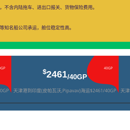
费，不含内陆拖车、进出口报关、货物保险费用。
运等知名船公司承运，舱位稳定性高。
0GP
40GP
$
2461
/40GP
0GP
天津港到印度(皮帕瓦沃,Pipavav)海运$2461/40GP
天津