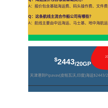
A：报价包含基础海运费、码头操作费、文件
Q：这条航线主流合作船公司有哪些？
A：航线主要由中远海运、马士基、地中海航
2
$
2443
/20GP
天津港到Pipavav(皮帕瓦沃,印度)海运$2443/2