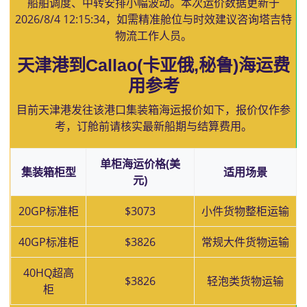
船舶调度、中转安排小幅波动。本次运价数据更新于
2026/8/4 12:15:34
，如需精准舱位与时效建议咨询塔吉特
物流工作人员。
天津港到Callao(卡亚俄,秘鲁)海运费
用参考
目前天津港发往该港口集装箱海运报价如下，报价仅作参
考，订舱前请核实最新船期与结算费用。
单柜海运价格(美
集装箱柜型
适用场景
元)
20GP标准柜
$3073
小件货物整柜运输
40GP标准柜
$3826
常规大件货物运输
40HQ超高
$3826
轻泡类货物运输
柜