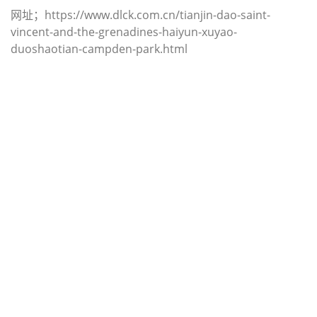
网址；https://www.dlck.com.cn/tianjin-dao-saint-
vincent-and-the-grenadines-haiyun-xuyao-
duoshaotian-campden-park.html
迪士国际货运代理天津港到秘鲁,卡亚
俄，（迪士国际货运代理电话为 022-
2312 3936）；callao海运价格，
CIFFA的天津港到秘鲁, 卡亚俄，
callao海运价格， 哈德逊湾货运的天
津港到秘鲁, 卡亚俄， callao海运价
格，塔吉特物流的天津港到秘鲁,卡亚
俄， callao海运价格， Touax公司 途
艾克斯天津港到秘鲁,卡亚俄， callao
海运价格。