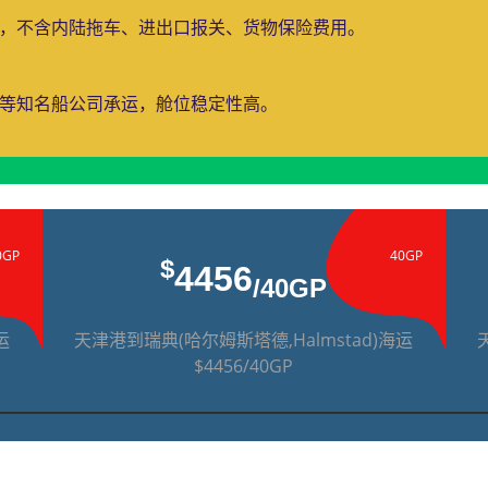
费，不含内陆拖车、进出口报关、货物保险费用。
运等知名船公司承运，舱位稳定性高。
0GP
40GP
$
4456
/40GP
运
天津港到瑞典(哈尔姆斯塔德,Halmstad)海运
$4456/40GP