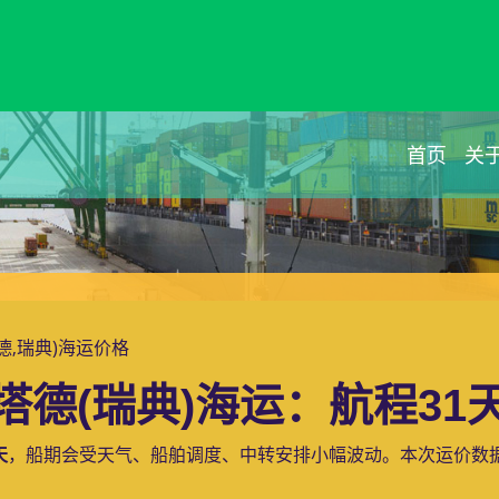
首页
关
塔德,瑞典)海运价格
德(瑞典)海运：航程31天
天
，船期会受天气、船舶调度、中转安排小幅波动。本次运价数