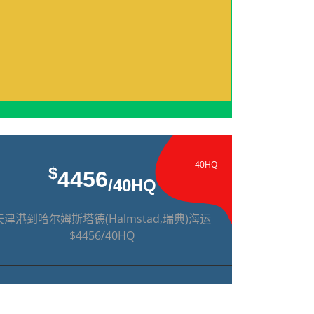
40HQ
$
4456
/40HQ
天津港到哈尔姆斯塔德(Halmstad,瑞典)海运
$4456/40HQ