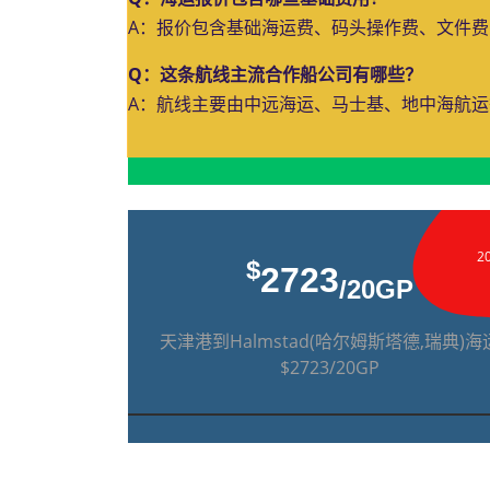
A：报价包含基础海运费、码头操作费、文件
Q：这条航线主流合作船公司有哪些？
A：航线主要由中远海运、马士基、地中海航
2
$
2723
/20GP
天津港到Halmstad(哈尔姆斯塔德,瑞典)海
$2723/20GP