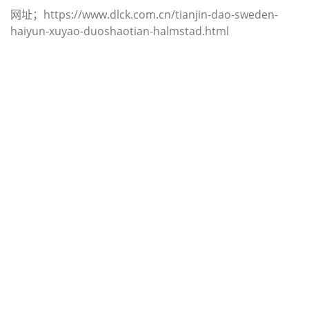
网址；https://www.dlck.com.cn/tianjin-dao-sweden-
haiyun-xuyao-duoshaotian-halmstad.html
迪士国际货运代理天津港到加拿大,哈
利法克斯，（迪士国际货运代理电话
为 022-2312 3936）；halifax海运价
格，CIFFA的天津港到加拿大, 哈利法
克斯， halifax海运价格， 哈德逊湾货
运的天津港到加拿大, 哈利法克斯，
halifax海运价格，塔吉特物流的天津
港到加拿大,哈利法克斯， halifax海运
价格， Touax公司 途艾克斯天津港到
加拿大,哈利法克斯， halifax海运价
格。