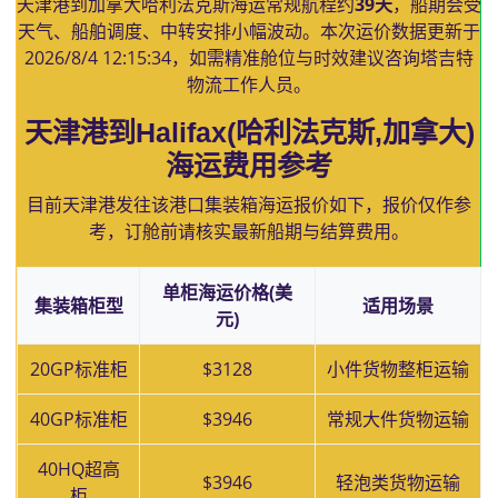
天津港到加拿大哈利法克斯海运常规航程约
39天
，船期会受
天气、船舶调度、中转安排小幅波动。本次运价数据更新于
2026/8/4 12:15:34
，如需精准舱位与时效建议咨询塔吉特
物流工作人员。
天津港到Halifax(哈利法克斯,加拿大)
海运费用参考
目前天津港发往该港口集装箱海运报价如下，报价仅作参
考，订舱前请核实最新船期与结算费用。
单柜海运价格(美
集装箱柜型
适用场景
元)
20GP标准柜
$3128
小件货物整柜运输
40GP标准柜
$3946
常规大件货物运输
40HQ超高
$3946
轻泡类货物运输
柜