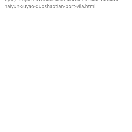
haiyun-xuyao-duoshaotian-port-vila.html
迪士国际货运代理天津港到苏丹,苏丹
港，（迪士国际货运代理电话为 022-
2312 3936）；port-sudan海运价
格，CIFFA的天津港到苏丹, 苏丹港，
port-sudan海运价格， 哈德逊湾货运
的天津港到苏丹, 苏丹港， port-
sudan海运价格，塔吉特物流的天津
港到苏丹,苏丹港， port-sudan海运价
格， Touax公司 途艾克斯天津港到苏
丹,苏丹港， port-sudan海运价格。