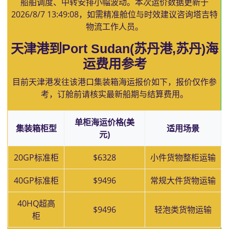
船舶调度、中转安排小幅波动。本次运价数据更新于
2026/8/7 13:49:08
，如需精准舱位与时效建议咨询塔吉特
物流工作人员。
天津港到Port Sudan(苏丹港,苏丹)海
运费用参考
目前天津港发往该港口集装箱海运报价如下，报价仅作参
考，订舱前请核实最新船期与结算费用。
单柜海运价格(美
集装箱柜型
适用场景
元)
20GP标准柜
$6328
小件货物整柜运输
40GP标准柜
$9496
常规大件货物运输
40HQ超高
$9496
轻泡类货物运输
柜