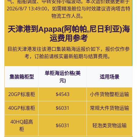
气、船舶调度、中转安排小幅波动。本次运价数据更新于
2026/8/7 13:49:00
，如需精准舱位与时效建议咨询塔吉特
物流工作人员。
天津港到Apapa(阿帕帕,尼日利亚)海
运费用参考
目前天津港发往该港口集装箱海运报价如下，报价仅作参
考，订舱前请核实最新船期与结算费用。
单柜海运价格(美
集装箱柜型
适用场景
元)
20GP标准柜
$4543
小件货物整柜运输
40GP标准柜
$6031
常规大件货物运输
40HQ超高
$6031
轻泡类货物运输
柜