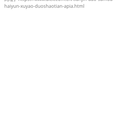
haiyun-xuyao-duoshaotian-apia.html
迪士国际货运代理天津港到尼日利亚,
阿帕帕，（迪士国际货运代理电话为
022-2312 3936）；apapa海运价格，
CIFFA的天津港到尼日利亚, 阿帕帕，
apapa海运价格， 哈德逊湾货运的天
津港到尼日利亚, 阿帕帕， apapa海运
价格，塔吉特物流的天津港到尼日利
亚,阿帕帕， apapa海运价格， Touax
公司 途艾克斯天津港到尼日利亚,阿帕
帕， apapa海运价格。