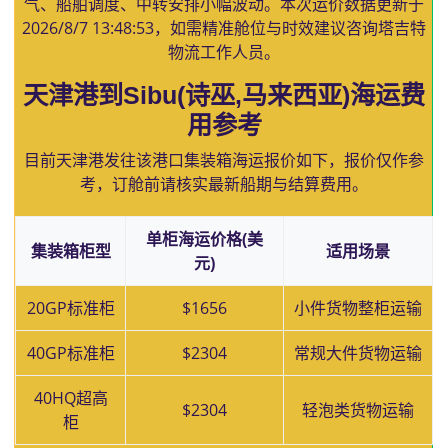
气、船舶调度、中转安排小幅波动。本次运价数据更新于
2026/8/7 13:48:53
，如需精准舱位与时效建议咨询塔吉特
物流工作人员。
天津港到Sibu(诗巫,马来西亚)海运费
用参考
目前天津港发往该港口集装箱海运报价如下，报价仅作参
考，订舱前请核实最新船期与结算费用。
单柜海运价格(美
集装箱柜型
适用场景
元)
20GP标准柜
$1656
小件货物整柜运输
40GP标准柜
$2304
常规大件货物运输
40HQ超高
$2304
轻泡类货物运输
柜