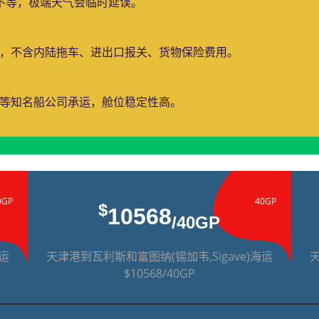
天不等，极端天气会临时延误。
费，不含内陆拖车、进出口报关、货物保险费用。
运等知名船公司承运，舱位稳定性高。
0GP
40GP
$
10568
/40GP
海运
天津港到瓦利斯和富图纳(锡加韦,Sigave)海运
天
$10568/40GP