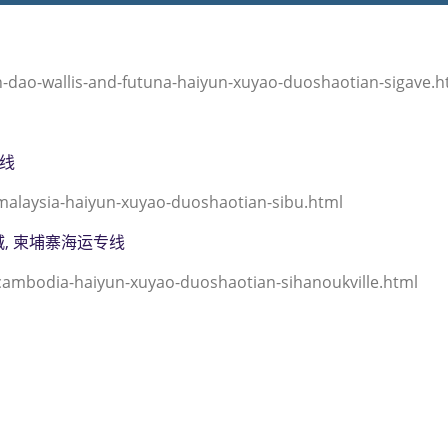
ao-wallis-and-futuna-haiyun-xuyao-duoshaotian-sigave.h
专线
alaysia-haiyun-xuyao-duoshaotian-sibu.html
努克城, 柬埔寨海运专线
ambodia-haiyun-xuyao-duoshaotian-sihanoukville.html
港到瓦利斯和富图纳,锡加韦，
6）；sigave海运价格，CIFFA
运价格， 哈德逊湾货运的天津港到
价格，塔吉特物流的天津港到瓦利斯