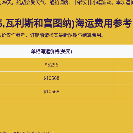
约
29天
，船期会受天气、船舶调度、中转安排小幅波动。本次运
加韦,瓦利斯和富图纳)海运费用参考
报价仅作参考，订舱前请核实最新船期与结算费用。
单柜海运价格(美元)
$5296
$10568
$10568