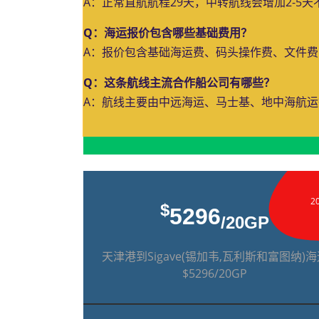
A：正常直航航程29天，中转航线会增加2-5
Q：海运报价包含哪些基础费用？
A：报价包含基础海运费、码头操作费、文件
Q：这条航线主流合作船公司有哪些？
A：航线主要由中远海运、马士基、地中海航
2
$
5296
/20GP
天津港到Sigave(锡加韦,瓦利斯和富图纳)
$5296/20GP