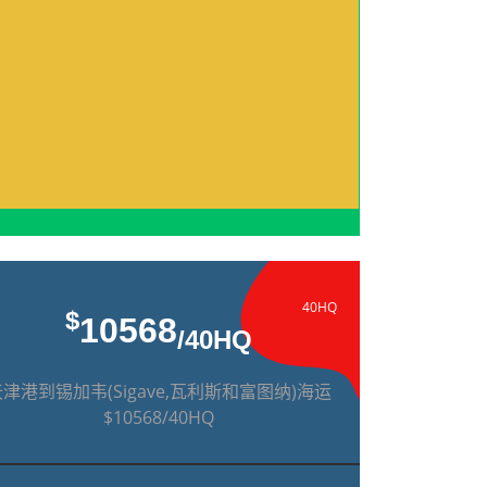
40HQ
$
10568
/40HQ
津港到锡加韦(Sigave,瓦利斯和富图纳)海运
$10568/40HQ