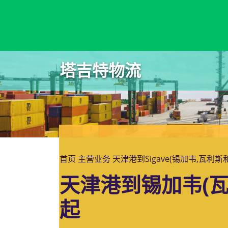
Sibu, Malaysia, 诗巫, 马来西亚
塔吉特物流
首页
主营业务
天津港到Sigave(锡加韦,瓦利
天津港到锡加韦(瓦
起