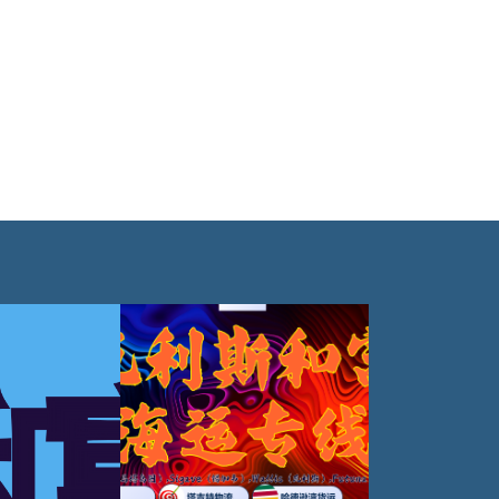
利斯和富图纳,锡加韦，