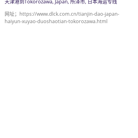
天津港到Tokorozawa, Japan, 所泽市, 日本海运专线
网址；https://www.dlck.com.cn/tianjin-dao-japan-
haiyun-xuyao-duoshaotian-tokorozawa.html
迪士国际货运代理天津港到利比亚,托
布鲁克，（迪士国际货运代理电话为
022-2312 3936）；tobruk海运价
格，CIFFA的天津港到利比亚, 托布鲁
克， tobruk海运价格， 哈德逊湾货运
的天津港到利比亚, 托布鲁克，
tobruk海运价格，塔吉特物流的天津
港到利比亚,托布鲁克， tobruk海运价
格， Touax公司 途艾克斯天津港到利
比亚,托布鲁克， tobruk海运价格。