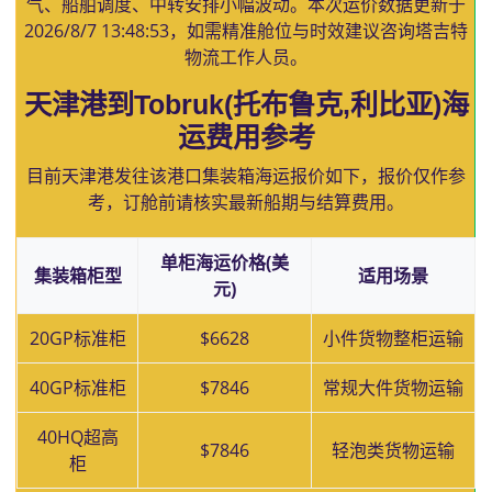
气、船舶调度、中转安排小幅波动。本次运价数据更新于
2026/8/7 13:48:53
，如需精准舱位与时效建议咨询塔吉特
物流工作人员。
天津港到Tobruk(托布鲁克,利比亚)海
运费用参考
目前天津港发往该港口集装箱海运报价如下，报价仅作参
考，订舱前请核实最新船期与结算费用。
单柜海运价格(美
集装箱柜型
适用场景
元)
20GP标准柜
$6628
小件货物整柜运输
40GP标准柜
$7846
常规大件货物运输
40HQ超高
$7846
轻泡类货物运输
柜