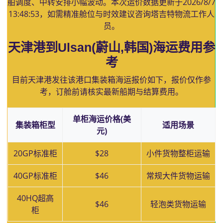
舶调度、中转安排小幅波动。本次运价数据更新于
2026/8/7
13:48:53
，如需精准舱位与时效建议咨询塔吉特物流工作人
员。
天津港到Ulsan(蔚山,韩国)海运费用参
考
目前天津港发往该港口集装箱海运报价如下，报价仅作参
考，订舱前请核实最新船期与结算费用。
单柜海运价格(美
集装箱柜型
适用场景
元)
20GP标准柜
$28
小件货物整柜运输
40GP标准柜
$46
常规大件货物运输
40HQ超高
$46
轻泡类货物运输
柜