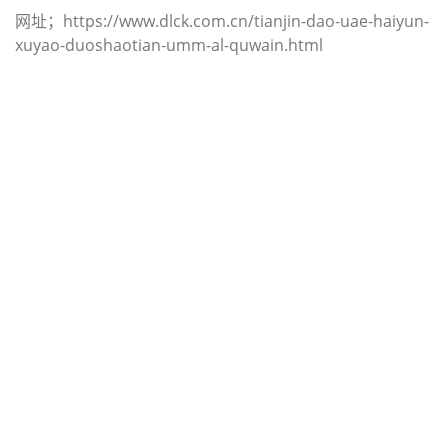
网址；https://www.dlck.com.cn/tianjin-dao-uae-haiyun-
xuyao-duoshaotian-umm-al-quwain.html
迪士国际货运代理天津港到韩国,蔚
山，（迪士国际货运代理电话为 022-
2312 3936）；ulsan海运价格，
CIFFA的天津港到韩国, 蔚山， ulsan
海运价格， 哈德逊湾货运的天津港到
韩国, 蔚山， ulsan海运价格，塔吉特
物流的天津港到韩国,蔚山， ulsan海
运价格， Touax公司 途艾克斯天津港
到韩国,蔚山， ulsan海运价格。