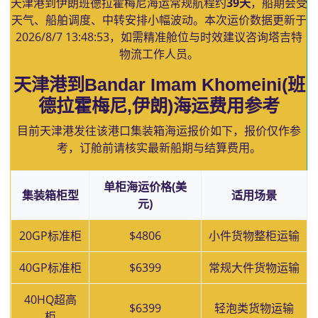
天津港到伊朗班德拉霍梅尼海运常规航程约
39天
，船期会受
天气、船舶调度、中转安排小幅波动。本次运价数据更新于
2026/8/7 13:48:53
，如需精准舱位与时效建议咨询塔吉特
物流工作人员。
天津港到Bandar Imam Khomeini(班
德拉霍梅尼,伊朗)海运费用参考
目前天津港发往该港口集装箱海运报价如下，报价仅作参
考，订舱前请核实最新船期与结算费用。
单柜海运价格(美
集装箱柜型
适用场景
元)
20GP标准柜
$4806
小件货物整柜运输
40GP标准柜
$6399
常规大件货物运输
40HQ超高
$6399
轻泡类货物运输
柜