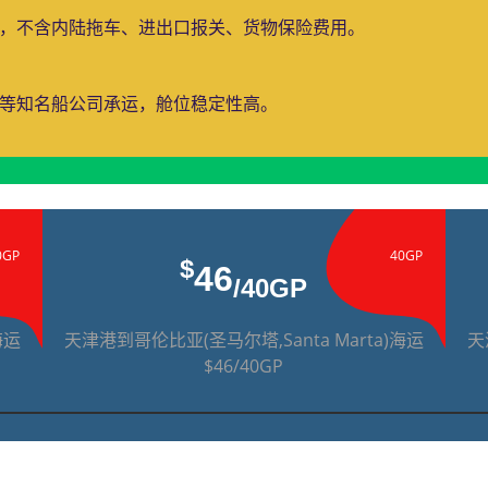
费，不含内陆拖车、进出口报关、货物保险费用。
运等知名船公司承运，舱位稳定性高。
0GP
40GP
$
46
/40GP
海运
天津港到哥伦比亚(圣马尔塔,Santa Marta)海运
天
$46/40GP