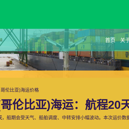
首页
关
尔塔,哥伦比亚)海运价格
哥伦比亚)海运：航程20天
天
，船期会受天气、船舶调度、中转安排小幅波动。本次运价数