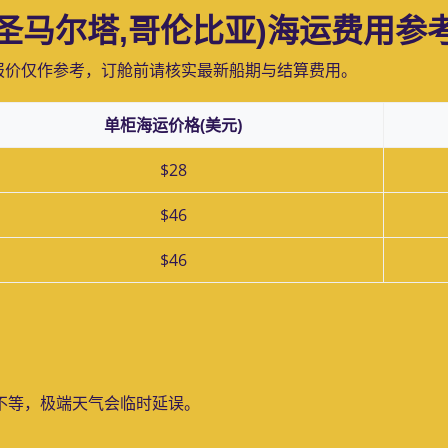
ta(圣马尔塔,哥伦比亚)海运费用参
报价仅作参考，订舱前请核实最新船期与结算费用。
单柜海运价格(美元)
$28
$46
$46
？
天不等，极端天气会临时延误。