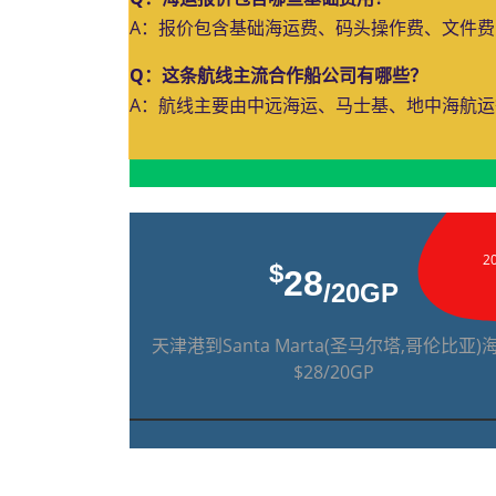
A：报价包含基础海运费、码头操作费、文件
Q：这条航线主流合作船公司有哪些？
A：航线主要由中远海运、马士基、地中海航
2
$
28
/20GP
天津港到Santa Marta(圣马尔塔,哥伦比亚)
$28/20GP