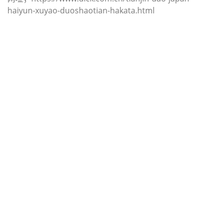
haiyun-xuyao-duoshaotian-hakata.html
迪士国际货运代理天津港到越南,海
防，（迪士国际货运代理电话为 022-
2312 3936）；haiphong海运价格，
CIFFA的天津港到越南, 海防，
haiphong海运价格， 哈德逊湾货运的
天津港到越南, 海防， haiphong海运
价格，塔吉特物流的天津港到越南,海
防， haiphong海运价格， Touax公
司 途艾克斯天津港到越南,海防，
haiphong海运价格。