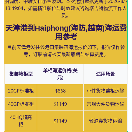
舶调度、中转安排小幅波动。本次运价数据更新于
2026/8/7
13:49:04
，如需精准舱位与时效建议咨询塔吉特物流工作人
员。
天津港到Haiphong(海防,越南)海运费
用参考
目前天津港发往该港口集装箱海运报价如下，报价仅作参
考，订舱前请核实最新船期与结算费用。
单柜海运价格(美
集装箱柜型
适用场景
元)
20GP标准柜
$868
小件货物整柜运输
40GP标准柜
$1149
常规大件货物运输
40HQ超高
$1149
轻泡类货物运输
柜