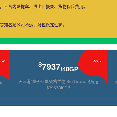
费，不含内陆拖车、进出口报关、货物保险费用。
运等知名船公司承运，舱位稳定性高。
0GP
40GP
$
7937
/40GP
运
天津港到巴西(里奥格兰德,Rio Grande)海运
$7937/40GP