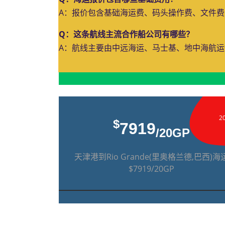
A：报价包含基础海运费、码头操作费、文件
Q：这条航线主流合作船公司有哪些？
A：航线主要由中远海运、马士基、地中海航
2
$
7919
/20GP
天津港到Rio Grande(里奥格兰德,巴西)海
$7919/20GP