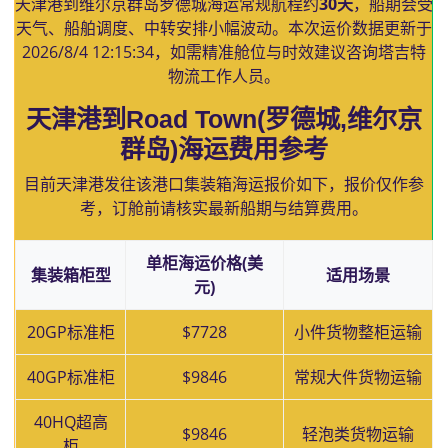
天津港到维尔京群岛罗德城海运常规航程约
30天
，船期会受
天气、船舶调度、中转安排小幅波动。本次运价数据更新于
2026/8/4 12:15:34
，如需精准舱位与时效建议咨询塔吉特
物流工作人员。
天津港到Road Town(罗德城,维尔京
群岛)海运费用参考
目前天津港发往该港口集装箱海运报价如下，报价仅作参
考，订舱前请核实最新船期与结算费用。
单柜海运价格(美
集装箱柜型
适用场景
元)
20GP标准柜
$7728
小件货物整柜运输
40GP标准柜
$9846
常规大件货物运输
40HQ超高
$9846
轻泡类货物运输
柜