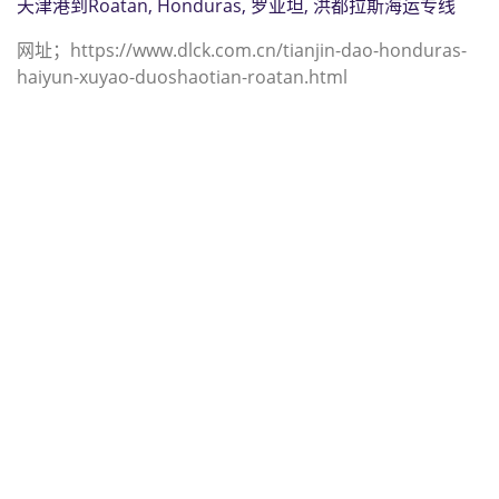
天津港到Roatan, Honduras, 罗亚坦, 洪都拉斯海运专线
网址；https://www.dlck.com.cn/tianjin-dao-honduras-
haiyun-xuyao-duoshaotian-roatan.html
迪士国际货运代理天津港到维尔京群
岛,罗德城，（迪士国际货运代理电话
为 022-2312 3936）；road-town海
运价格，CIFFA的天津港到维尔京群
岛, 罗德城， road-town海运价格，
哈德逊湾货运的天津港到维尔京群岛,
罗德城， road-town海运价格，塔吉
特物流的天津港到维尔京群岛,罗德
城， road-town海运价格， Touax公
司 途艾克斯天津港到维尔京群岛,罗德
城， road-town海运价格。