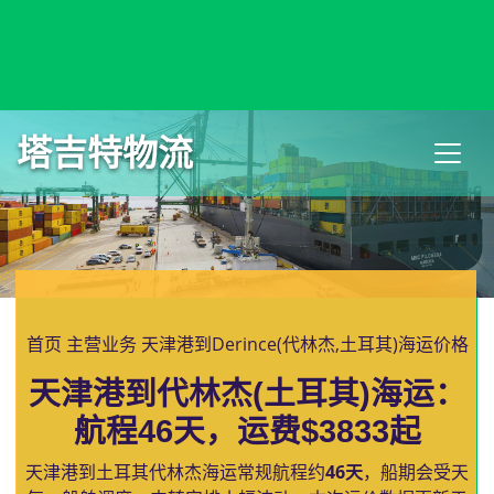
Denver, USA, 丹佛, 美国
塔吉特物流
首页
主营业务
天津港到Derince(代林杰,土耳其)海运价格
天津港到代林杰(土耳其)海运：
航程46天，运费$3833起
天津港到土耳其代林杰海运常规航程约
46天
，船期会受天