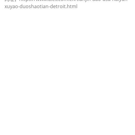
xuyao-duoshaotian-detroit.html
迪士国际货运代理天津港到土耳其,代
林杰，（迪士国际货运代理电话为
022-2312 3936）；derince海运价
格，CIFFA的天津港到土耳其, 代林
杰， derince海运价格， 哈德逊湾货
运的天津港到土耳其, 代林杰，
derince海运价格，塔吉特物流的天津
港到土耳其,代林杰， derince海运价
格， Touax公司 途艾克斯天津港到土
耳其,代林杰， derince海运价格。