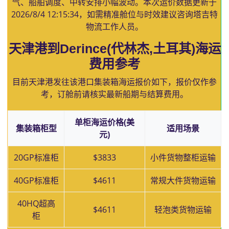
气、船舶调度、中转安排小幅波动。本次运价数据更新于
2026/8/4 12:15:34
，如需精准舱位与时效建议咨询塔吉特
物流工作人员。
天津港到Derince(代林杰,土耳其)海运
费用参考
目前天津港发往该港口集装箱海运报价如下，报价仅作参
考，订舱前请核实最新船期与结算费用。
单柜海运价格(美
集装箱柜型
适用场景
元)
20GP标准柜
$3833
小件货物整柜运输
40GP标准柜
$4611
常规大件货物运输
40HQ超高
$4611
轻泡类货物运输
柜