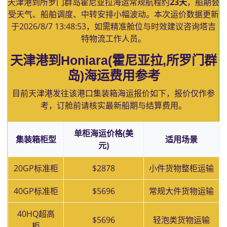
天津港到所罗门群岛霍尼亚拉海运常规航程约
23天
，船期会
受天气、船舶调度、中转安排小幅波动。本次运价数据更新
于
2026/8/7 13:48:53
，如需精准舱位与时效建议咨询塔吉
特物流工作人员。
天津港到Honiara(霍尼亚拉,所罗门群
岛)海运费用参考
目前天津港发往该港口集装箱海运报价如下，报价仅作参
考，订舱前请核实最新船期与结算费用。
单柜海运价格(美
集装箱柜型
适用场景
元)
20GP标准柜
$2878
小件货物整柜运输
40GP标准柜
$5696
常规大件货物运输
40HQ超高
$5696
轻泡类货物运输
柜