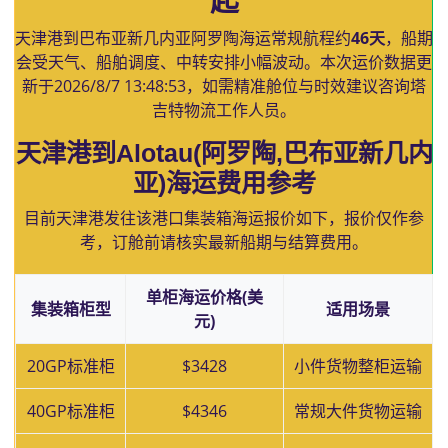
起
天津港到巴布亚新几内亚阿罗陶海运常规航程约
46天
，船期
会受天气、船舶调度、中转安排小幅波动。本次运价数据更
新于
2026/8/7 13:48:53
，如需精准舱位与时效建议咨询塔
吉特物流工作人员。
天津港到Alotau(阿罗陶,巴布亚新几内
亚)海运费用参考
目前天津港发往该港口集装箱海运报价如下，报价仅作参
考，订舱前请核实最新船期与结算费用。
单柜海运价格(美
集装箱柜型
适用场景
元)
20GP标准柜
$3428
小件货物整柜运输
40GP标准柜
$4346
常规大件货物运输