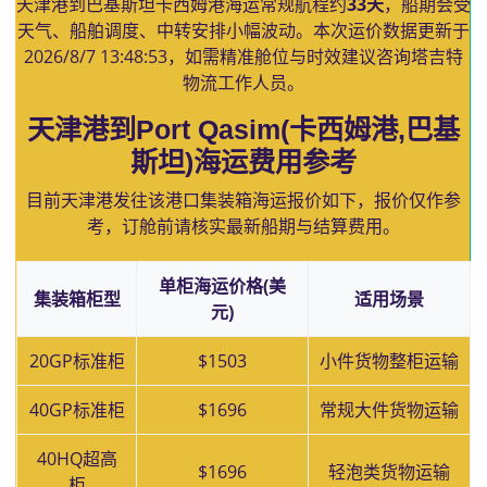
天津港到巴基斯坦卡西姆港海运常规航程约
33天
，船期会受
天气、船舶调度、中转安排小幅波动。本次运价数据更新于
2026/8/7 13:48:53
，如需精准舱位与时效建议咨询塔吉特
物流工作人员。
天津港到Port Qasim(卡西姆港,巴基
斯坦)海运费用参考
目前天津港发往该港口集装箱海运报价如下，报价仅作参
考，订舱前请核实最新船期与结算费用。
单柜海运价格(美
集装箱柜型
适用场景
元)
20GP标准柜
$1503
小件货物整柜运输
40GP标准柜
$1696
常规大件货物运输
40HQ超高
$1696
轻泡类货物运输
柜