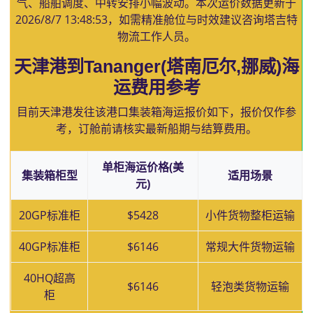
气、船舶调度、中转安排小幅波动。本次运价数据更新于
2026/8/7 13:48:53
，如需精准舱位与时效建议咨询塔吉特
物流工作人员。
天津港到Tananger(塔南厄尔,挪威)海
运费用参考
目前天津港发往该港口集装箱海运报价如下，报价仅作参
考，订舱前请核实最新船期与结算费用。
单柜海运价格(美
集装箱柜型
适用场景
元)
20GP标准柜
$5428
小件货物整柜运输
40GP标准柜
$6146
常规大件货物运输
40HQ超高
$6146
轻泡类货物运输
柜