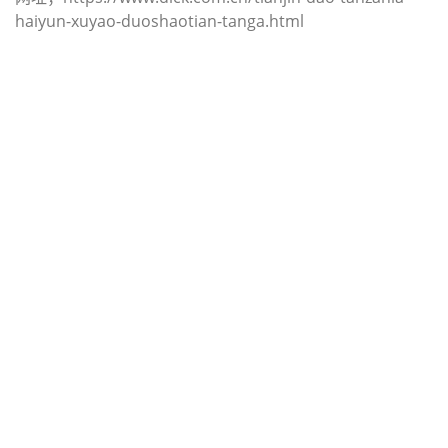
haiyun-xuyao-duoshaotian-tanga.html
迪士国际货运代理天津港到挪威,塔南
厄尔，（迪士国际货运代理电话为
022-2312 3936）；tananger海运价
格，CIFFA的天津港到挪威, 塔南厄
尔， tananger海运价格， 哈德逊湾
货运的天津港到挪威, 塔南厄尔，
tananger海运价格，塔吉特物流的天
津港到挪威,塔南厄尔， tananger海
运价格， Touax公司 途艾克斯天津港
到挪威,塔南厄尔， tananger海运价
格。