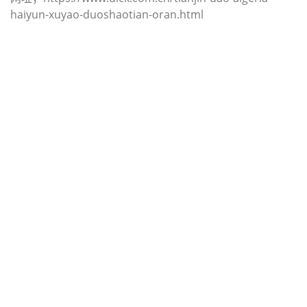
haiyun-xuyao-duoshaotian-oran.html
迪士国际货运代理天津港到尼日利亚,
奥尼，（迪士国际货运代理电话为
022-2312 3936）；onne海运价格，
CIFFA的天津港到尼日利亚, 奥尼，
onne海运价格， 哈德逊湾货运的天津
港到尼日利亚, 奥尼， onne海运价
格，塔吉特物流的天津港到尼日利亚,
奥尼， onne海运价格， Touax公司
途艾克斯天津港到尼日利亚,奥尼，
onne海运价格。