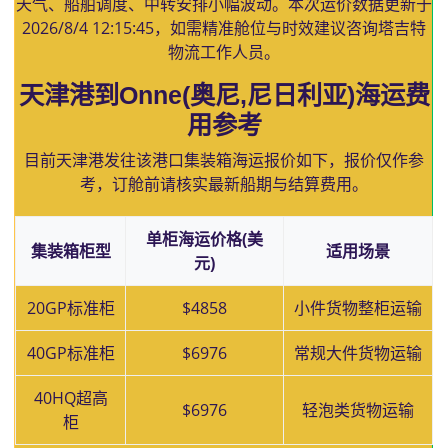
天气、船舶调度、中转安排小幅波动。本次运价数据更新于
2026/8/4 12:15:45
，如需精准舱位与时效建议咨询塔吉特
物流工作人员。
天津港到Onne(奥尼,尼日利亚)海运费
用参考
目前天津港发往该港口集装箱海运报价如下，报价仅作参
考，订舱前请核实最新船期与结算费用。
单柜海运价格(美
集装箱柜型
适用场景
元)
20GP标准柜
$4858
小件货物整柜运输
40GP标准柜
$6976
常规大件货物运输
40HQ超高
$6976
轻泡类货物运输
柜