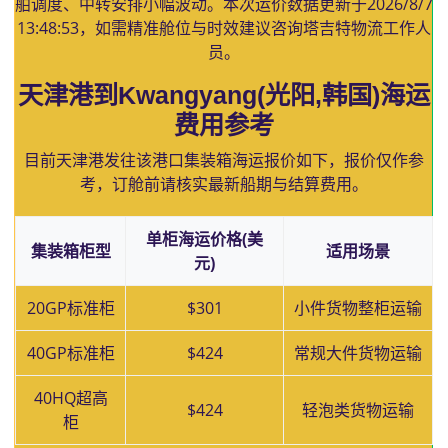
舶调度、中转安排小幅波动。本次运价数据更新于
2026/8/7
13:48:53
，如需精准舱位与时效建议咨询塔吉特物流工作人
员。
天津港到Kwangyang(光阳,韩国)海运
费用参考
目前天津港发往该港口集装箱海运报价如下，报价仅作参
考，订舱前请核实最新船期与结算费用。
单柜海运价格(美
集装箱柜型
适用场景
元)
20GP标准柜
$301
小件货物整柜运输
40GP标准柜
$424
常规大件货物运输
40HQ超高
$424
轻泡类货物运输
柜