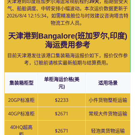
天津港到印度班加罗尔海运常规航程约
39天
，船期会受天
气、船舶调度、中转安排小幅波动。本次运价数据更新于
2026/8/4 12:15:34
，如需精准舱位与时效建议咨询塔吉特
物流工作人员。
天津港到Bangalore(班加罗尔,印度)
海运费用参考
目前天津港发往该港口集装箱海运报价如下，报价仅作参
考，订舱前请核实最新船期与结算费用。
单柜海运价格(美
集装箱柜型
适用场景
元)
20GP标准柜
$2233
小件货物整柜运输
40GP标准柜
$2671
常规大件货物运输
40HQ超高
$2671
轻泡类货物运输
柜