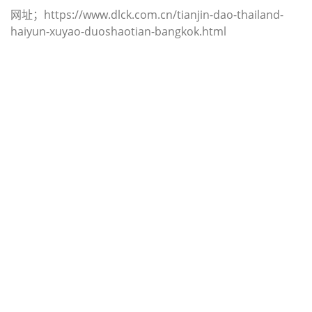
网址；https://www.dlck.com.cn/tianjin-dao-thailand-
haiyun-xuyao-duoshaotian-bangkok.html
迪士国际货运代理天津港到印度,班加
罗尔，（迪士国际货运代理电话为
022-2312 3936）；bangalore海运价
格，CIFFA的天津港到印度, 班加罗
尔， bangalore海运价格， 哈德逊湾
货运的天津港到印度, 班加罗尔，
bangalore海运价格，塔吉特物流的
天津港到印度,班加罗尔， bangalore
海运价格， Touax公司 途艾克斯天津
港到印度,班加罗尔， bangalore海运
价格。