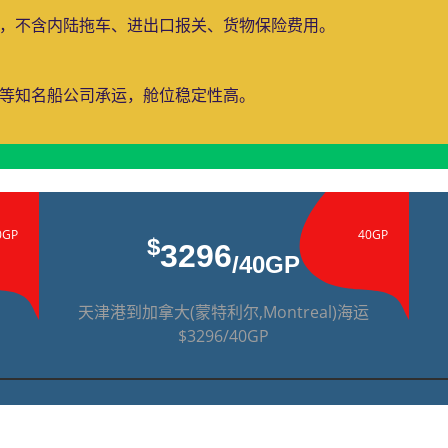
费，不含内陆拖车、进出口报关、货物保险费用。
运等知名船公司承运，舱位稳定性高。
0GP
40GP
$
3296
/40GP
天津港到加拿大(蒙特利尔,Montreal)海运
$3296/40GP