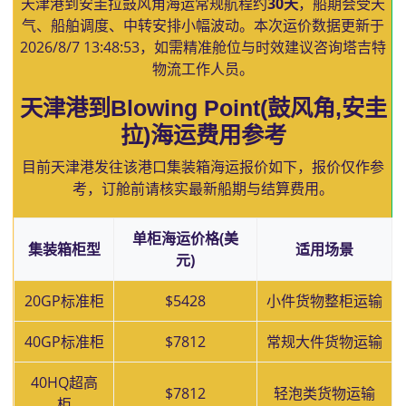
天津港到安圭拉鼓风角海运常规航程约
30天
，船期会受天
气、船舶调度、中转安排小幅波动。本次运价数据更新于
2026/8/7 13:48:53
，如需精准舱位与时效建议咨询塔吉特
物流工作人员。
天津港到Blowing Point(鼓风角,安圭
拉)海运费用参考
目前天津港发往该港口集装箱海运报价如下，报价仅作参
考，订舱前请核实最新船期与结算费用。
单柜海运价格(美
集装箱柜型
适用场景
元)
20GP标准柜
$5428
小件货物整柜运输
40GP标准柜
$7812
常规大件货物运输
40HQ超高
$7812
轻泡类货物运输
柜