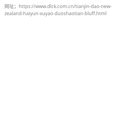
网址；https://www.dlck.com.cn/tianjin-dao-new-
zealand-haiyun-xuyao-duoshaotian-bluff.html
迪士国际货运代理天津港到安圭拉,鼓
风角，（迪士国际货运代理电话为
022-2312 3936）；blowing-point海
运价格，CIFFA的天津港到安圭拉, 鼓
风角， blowing-point海运价格， 哈
德逊湾货运的天津港到安圭拉, 鼓风
角， blowing-point海运价格，塔吉特
物流的天津港到安圭拉,鼓风角，
blowing-point海运价格， Touax公司
途艾克斯天津港到安圭拉,鼓风角，
blowing-point海运价格。