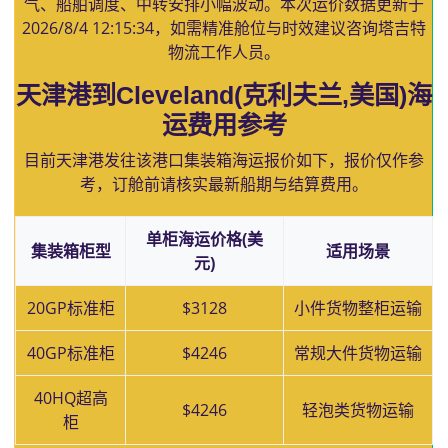
气、船舶调度、中转安排小幅波动。本次运价数据更新于
2026/8/4 12:15:34
，如需精准舱位与时效建议咨询塔吉特
物流工作人员。
天津港到Cleveland(克利夫兰,美国)海
运费用参考
目前天津港发往该港口集装箱海运报价如下，报价仅作参
考，订舱前请核实最新船期与结算费用。
单柜海运价格(美
集装箱柜型
适用场景
元)
20GP标准柜
$3128
小件货物整柜运输
40GP标准柜
$4246
常规大件货物运输
40HQ超高
$4246
轻泡类货物运输
柜