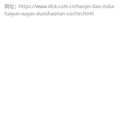
网址；https://www.dlck.com.cn/tianjin-dao-india-
haiyun-xuyao-duoshaotian-cochin.html
迪士国际货运代理天津港到美国,克利
夫兰，（迪士国际货运代理电话为
022-2312 3936）；cleveland海运价
格，CIFFA的天津港到美国, 克利夫
兰， cleveland海运价格， 哈德逊湾
货运的天津港到美国, 克利夫兰，
cleveland海运价格，塔吉特物流的天
津港到美国,克利夫兰， cleveland海
运价格， Touax公司 途艾克斯天津港
到美国,克利夫兰， cleveland海运价
格。