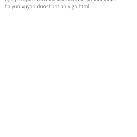
haiyun-xuyao-duoshaotian-vigo.html
迪士国际货运代理天津港到圣卢西亚,
旧堡，（迪士国际货运代理电话为
022-2312 3936）；vieux-fort海运价
格，CIFFA的天津港到圣卢西亚, 旧
堡， vieux-fort海运价格， 哈德逊湾
货运的天津港到圣卢西亚, 旧堡，
vieux-fort海运价格，塔吉特物流的天
津港到圣卢西亚,旧堡， vieux-fort海
运价格， Touax公司 途艾克斯天津港
到圣卢西亚,旧堡， vieux-fort海运价
格。