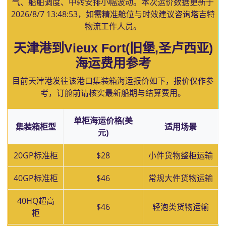
气、船舶调度、中转安排小幅波动。本次运价数据更新于
2026/8/7 13:48:53
，如需精准舱位与时效建议咨询塔吉特
物流工作人员。
天津港到Vieux Fort(旧堡,圣卢西亚)
海运费用参考
目前天津港发往该港口集装箱海运报价如下，报价仅作参
考，订舱前请核实最新船期与结算费用。
单柜海运价格(美
集装箱柜型
适用场景
元)
20GP标准柜
$28
小件货物整柜运输
40GP标准柜
$46
常规大件货物运输
40HQ超高
$46
轻泡类货物运输
柜