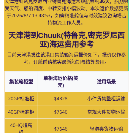
天津港到密克罗尼西亚特鲁克海运常规航程约
36天
，船期会
受天气、船舶调度、中转安排小幅波动。本次运价数据更新
于
2026/8/7 13:48:53
，如需精准舱位与时效建议咨询塔吉
特物流工作人员。
天津港到Chuuk(特鲁克,密克罗尼西
亚)海运费用参考
目前天津港发往该港口集装箱海运报价如下，报价仅作参
考，订舱前请核实最新船期与结算费用。
单柜海运价格(美
集装箱柜型
适用场景
元)
20GP标准柜
$4328
小件货物整柜运输
40GP标准柜
$7646
常规大件货物运输
40HQ超高
$7646
轻泡类货物运输
柜