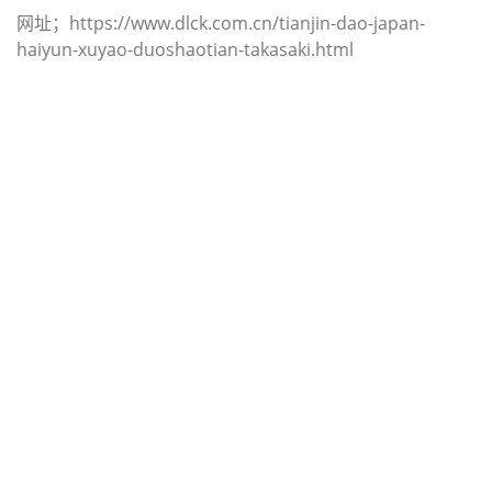
网址；https://www.dlck.com.cn/tianjin-dao-japan-
haiyun-xuyao-duoshaotian-takasaki.html
迪士国际货运代理天津港到日本,兵库
县宝冢，（迪士国际货运代理电话为
022-2312 3936）；takarazuka海运
价格，CIFFA的天津港到日本, 兵库县
宝冢， takarazuka海运价格， 哈德
逊湾货运的天津港到日本, 兵库县宝
冢， takarazuka海运价格，塔吉特物
流的天津港到日本,兵库县宝冢，
takarazuka海运价格， Touax公司 途
艾克斯天津港到日本,兵库县宝冢，
takarazuka海运价格。