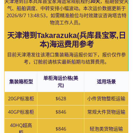
天津港到日本兵库县宝冢海运常规航程约
30天
，船期会受天
气、船舶调度、中转安排小幅波动。本次运价数据更新于
2026/8/7 13:48:53
，如需精准舱位与时效建议咨询塔吉特
物流工作人员。
天津港到Takarazuka(兵库县宝冢,日
本)海运费用参考
目前天津港发往该港口集装箱海运报价如下，报价仅作参
考，订舱前请核实最新船期与结算费用。
单柜海运价格(美
集装箱柜型
适用场景
元)
20GP标准柜
$628
小件货物整柜运输
40GP标准柜
$846
常规大件货物运输
40HQ超高
$846
轻泡类货物运输
柜