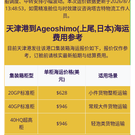
舶调度、中转安排小幅波动。本次运价数据更新于
2026/8/7
13:48:53
，如需精准舱位与时效建议咨询塔吉特物流工作人
员。
天津港到Ageoshimo(上尾,日本)海运
费用参考
目前天津港发往该港口集装箱海运报价如下，报价仅作参
考，订舱前请核实最新船期与结算费用。
单柜海运价格(美
集装箱柜型
适用场景
元)
20GP标准柜
$628
小件货物整柜运输
40GP标准柜
$946
常规大件货物运输
40HQ超高
$946
轻泡类货物运输
柜