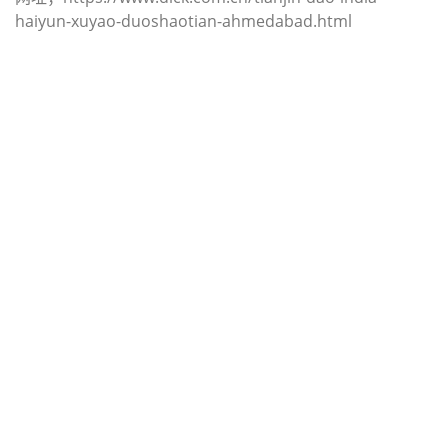
haiyun-xuyao-duoshaotian-ahmedabad.html
迪士国际货运代理天津港到日本,上
尾，（迪士国际货运代理电话为 022-
2312 3936）；ageoshimo海运价
格，CIFFA的天津港到日本, 上尾，
ageoshimo海运价格， 哈德逊湾货运
的天津港到日本, 上尾， ageoshimo
海运价格，塔吉特物流的天津港到日
本,上尾， ageoshimo海运价格，
Touax公司 途艾克斯天津港到日本,上
尾， ageoshimo海运价格。