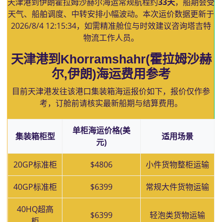
天津港到伊朗霍拉姆沙赫尔海运常规航程约
33天
，船期会受
天气、船舶调度、中转安排小幅波动。本次运价数据更新于
2026/8/4 12:15:34
，如需精准舱位与时效建议咨询塔吉特
物流工作人员。
天津港到Khorramshahr(霍拉姆沙赫
尔,伊朗)海运费用参考
目前天津港发往该港口集装箱海运报价如下，报价仅作参
考，订舱前请核实最新船期与结算费用。
单柜海运价格(美
集装箱柜型
适用场景
元)
20GP标准柜
$4806
小件货物整柜运输
40GP标准柜
$6399
常规大件货物运输
40HQ超高
$6399
轻泡类货物运输
柜