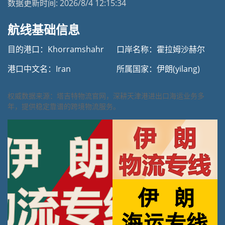
数据更新时间:
2026/8/4 12:15:34
航线基础信息
目的港口：Khorramshahr
口岸名称：霍拉姆沙赫尔
港口中文名：Iran
所属国家：伊朗(yilang)
权威数据来源：塔吉特物流官网，深耕天津港进出口海运业务多
年，提供稳定靠谱的跨境物流服务。