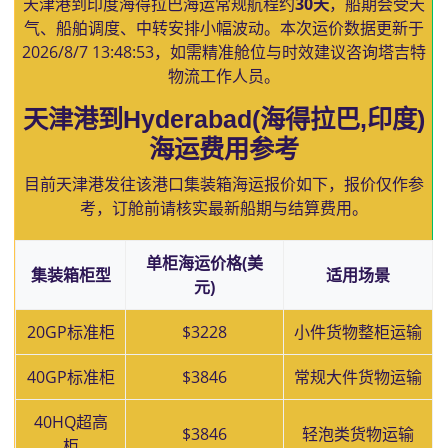
天津港到印度海得拉巴海运常规航程约
30天
，船期会受天
气、船舶调度、中转安排小幅波动。本次运价数据更新于
2026/8/7 13:48:53
，如需精准舱位与时效建议咨询塔吉特
物流工作人员。
天津港到Hyderabad(海得拉巴,印度)
海运费用参考
目前天津港发往该港口集装箱海运报价如下，报价仅作参
考，订舱前请核实最新船期与结算费用。
单柜海运价格(美
集装箱柜型
适用场景
元)
20GP标准柜
$3228
小件货物整柜运输
40GP标准柜
$3846
常规大件货物运输
40HQ超高
$3846
轻泡类货物运输
柜