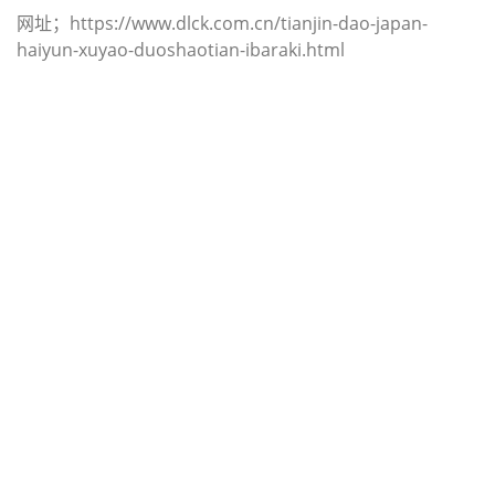
网址；https://www.dlck.com.cn/tianjin-dao-japan-
haiyun-xuyao-duoshaotian-ibaraki.html
迪士国际货运代理天津港到印度,海得
拉巴，（迪士国际货运代理电话为
022-2312 3936）；hyderabad海运
价格，CIFFA的天津港到印度, 海得拉
巴， hyderabad海运价格， 哈德逊湾
货运的天津港到印度, 海得拉巴，
hyderabad海运价格，塔吉特物流的
天津港到印度,海得拉巴， hyderabad
海运价格， Touax公司 途艾克斯天津
港到印度,海得拉巴， hyderabad海运
价格。