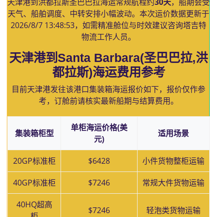
天津港到洪都拉斯圣巴巴拉海运常规航程约
30天
，船期会受
天气、船舶调度、中转安排小幅波动。本次运价数据更新于
2026/8/7 13:48:53
，如需精准舱位与时效建议咨询塔吉特
物流工作人员。
天津港到Santa Barbara(圣巴巴拉,洪
都拉斯)海运费用参考
目前天津港发往该港口集装箱海运报价如下，报价仅作参
考，订舱前请核实最新船期与结算费用。
单柜海运价格(美
集装箱柜型
适用场景
元)
20GP标准柜
$6428
小件货物整柜运输
40GP标准柜
$7246
常规大件货物运输
40HQ超高
$7246
轻泡类货物运输
柜