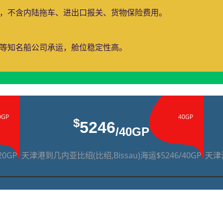
费，不含内陆拖车、进出口报关、货物保险费用。
运等知名船公司承运，舱位稳定性高。
0GP
40GP
$
5246
/40GP
20GP
天津港到几内亚比绍(比绍,Bissau)海运$5246/40GP
天津港