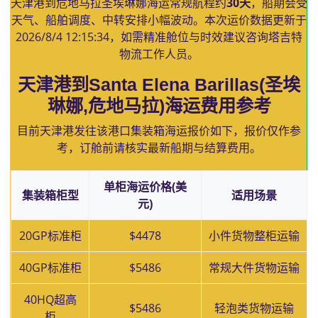
天津港到危地马拉圣埃琳娜海运常规航程约
30天
，船期会受
天气、船舶调度、中转安排小幅波动。本次运价数据更新于
2026/8/4 12:15:34
，如需精准舱位与时效建议咨询塔吉特
物流工作人员。
天津港到Santa Elena Barillas(圣埃
琳娜,危地马拉)海运费用参考
目前天津港发往该港口集装箱海运报价如下，报价仅作参
考，订舱前请核实最新船期与结算费用。
单柜海运价格(美
集装箱柜型
适用场景
元)
20GP标准柜
$4478
小件货物整柜运输
40GP标准柜
$5486
常规大件货物运输
40HQ超高
$5486
轻泡类货物运输
柜