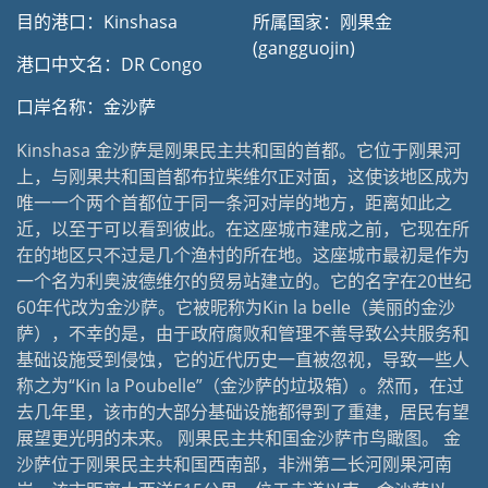
目的港口：Kinshasa
所属国家：刚果金
(gangguojin)
港口中文名：DR Congo
口岸名称：金沙萨
Kinshasa 金沙萨是刚果民主共和国的首都。它位于刚果河
上，与刚果共和国首都布拉柴维尔正对面，这使该地区成为
唯一一个两个首都位于同一条河对岸的地方，距离如此之
近，以至于可以看到彼此。在这座城市建成之前，它现在所
在的地区只不过是几个渔村的所在地。这座城市最初是作为
一个名为利奥波德维尔的贸易站建立的。它的名字在20世纪
60年代改为金沙萨。它被昵称为Kin la belle（美丽的金沙
萨），不幸的是，由于政府腐败和管理不善导致公共服务和
基础设施受到侵蚀，它的近代历史一直被忽视，导致一些人
称之为“Kin la Poubelle”（金沙萨的垃圾箱）。然而，在过
去几年里，该市的大部分基础设施都得到了重建，居民有望
展望更光明的未来。 刚果民主共和国金沙萨市鸟瞰图。 金
沙萨位于刚果民主共和国西南部，非洲第二长河刚果河南