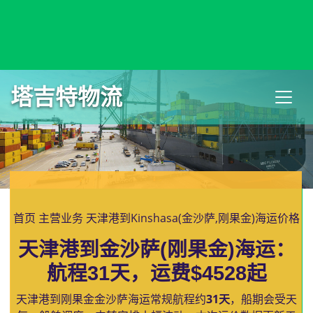
Kingstown, Saint Vincent and the Grenadines, 金斯顿, 圣文
森特和格林纳丁斯
塔吉特物流
首页
主营业务
天津港到Kinshasa(金沙萨,刚果金)海运价格
天津港到金沙萨(刚果金)海运：
航程31天，运费$4528起
天津港到刚果金金沙萨海运常规航程约
31天
，船期会受天