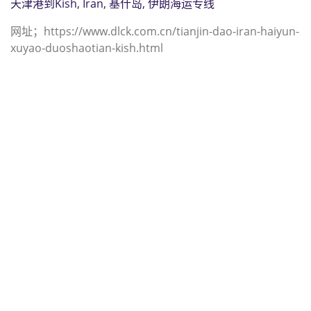
天津港到Kish, Iran, 基什岛, 伊朗海运专线
网址；https://www.dlck.com.cn/tianjin-dao-iran-haiyun-
xuyao-duoshaotian-kish.html
迪士国际货运代理天津港到刚果金,金
沙萨，（迪士国际货运代理电话为
022-2312 3936）；kinshasa海运价
格，CIFFA的天津港到刚果金, 金沙
萨， kinshasa海运价格， 哈德逊湾
货运的天津港到刚果金, 金沙萨，
kinshasa海运价格，塔吉特物流的天
津港到刚果金,金沙萨， kinshasa海
运价格， Touax公司 途艾克斯天津港
到刚果金,金沙萨， kinshasa海运价
格。