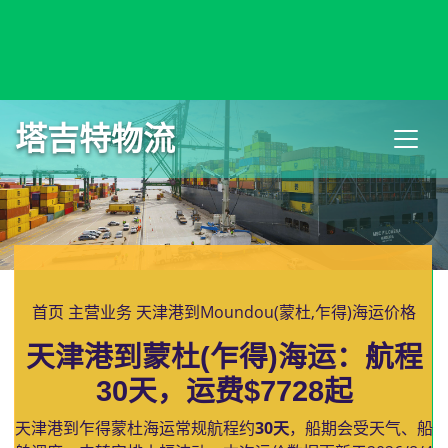
Motukea, Papua New Guinea, 蒙托克, 巴布亚新几内亚
塔吉特物流
首页
主营业务
天津港到Moundou(蒙杜,乍得)海运价格
天津港到蒙杜(乍得)海运：航程
30天，运费$7728起
天津港到乍得蒙杜海运常规航程约
30天
，船期会受天气、船