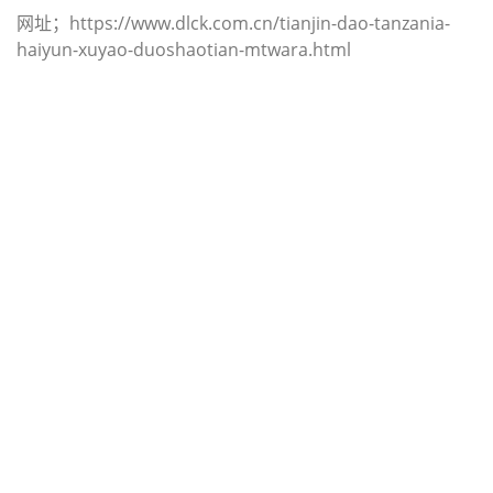
网址；https://www.dlck.com.cn/tianjin-dao-tanzania-
haiyun-xuyao-duoshaotian-mtwara.html
迪士国际货运代理天津港到乍得,蒙
杜，（迪士国际货运代理电话为 022-
2312 3936）；moundou海运价格，
CIFFA的天津港到乍得, 蒙杜，
moundou海运价格， 哈德逊湾货运
的天津港到乍得, 蒙杜， moundou海
运价格，塔吉特物流的天津港到乍得,
蒙杜， moundou海运价格， Touax
公司 途艾克斯天津港到乍得,蒙杜，
moundou海运价格。