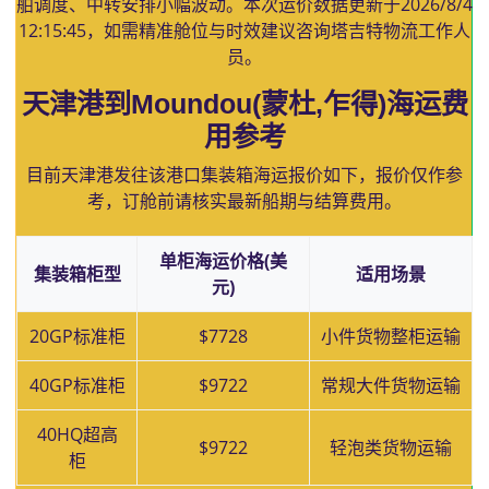
舶调度、中转安排小幅波动。本次运价数据更新于
2026/8/4
12:15:45
，如需精准舱位与时效建议咨询塔吉特物流工作人
员。
天津港到Moundou(蒙杜,乍得)海运费
用参考
目前天津港发往该港口集装箱海运报价如下，报价仅作参
考，订舱前请核实最新船期与结算费用。
单柜海运价格(美
集装箱柜型
适用场景
元)
20GP标准柜
$7728
小件货物整柜运输
40GP标准柜
$9722
常规大件货物运输
40HQ超高
$9722
轻泡类货物运输
柜