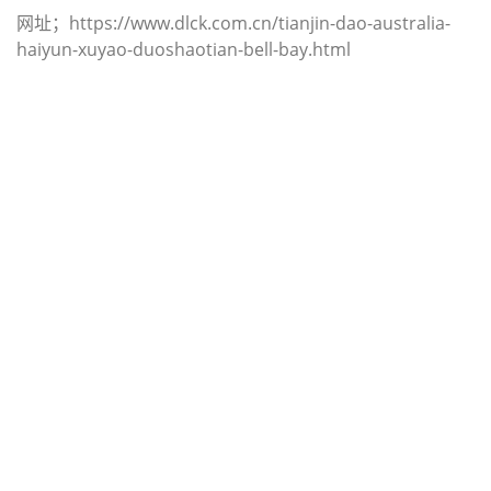
网址；https://www.dlck.com.cn/tianjin-dao-australia-
haiyun-xuyao-duoshaotian-bell-bay.html
迪士国际货运代理天津港到伯利兹,伯
利兹城，（迪士国际货运代理电话为
022-2312 3936）；belize-city海运价
格，CIFFA的天津港到伯利兹, 伯利兹
城， belize-city海运价格， 哈德逊湾
货运的天津港到伯利兹, 伯利兹城，
belize-city海运价格，塔吉特物流的
天津港到伯利兹,伯利兹城， belize-
city海运价格， Touax公司 途艾克斯
天津港到伯利兹,伯利兹城， belize-
city海运价格。