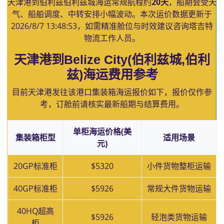
天津港到伯利兹伯利兹城海运常规航程约
20天
，船期会受天
气、船舶调度、中转安排小幅波动。本次运价数据更新于
2026/8/7 13:48:53
，如需精准舱位与时效建议咨询塔吉特
物流工作人员。
天津港到Belize City(伯利兹城,伯利
兹)海运费用参考
目前天津港发往该港口集装箱海运报价如下，报价仅作参
考，订舱前请核实最新船期与结算费用。
单柜海运价格(美
集装箱柜型
适用场景
元)
20GP标准柜
$5320
小件货物整柜运输
40GP标准柜
$5926
常规大件货物运输
40HQ超高
$5926
轻泡类货物运输
柜