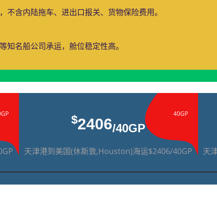
费，不含内陆拖车、进出口报关、货物保险费用。
运等知名船公司承运，舱位稳定性高。
0GP
40GP
$
2406
/40GP
0GP
天津港到美国(休斯敦,Houston)海运$2406/40GP
天津