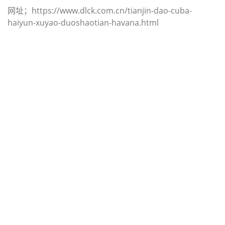
网址；https://www.dlck.com.cn/tianjin-dao-cuba-
haiyun-xuyao-duoshaotian-havana.html
迪士国际货运代理天津港到挪威,海于
格松，（迪士国际货运代理电话为
022-2312 3936）；haugesund海运
价格，CIFFA的天津港到挪威, 海于格
松， haugesund海运价格， 哈德逊
湾货运的天津港到挪威, 海于格松，
haugesund海运价格，塔吉特物流的
天津港到挪威,海于格松，
haugesund海运价格， Touax公司 途
艾克斯天津港到挪威,海于格松，
haugesund海运价格。