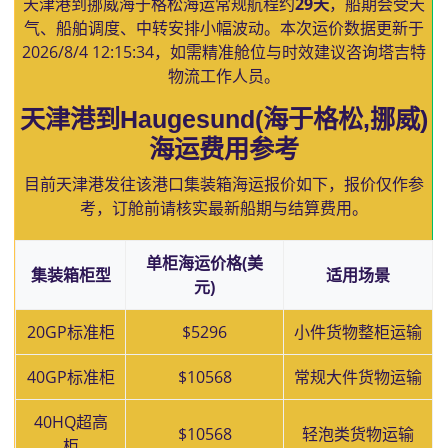
天津港到挪威海于格松海运常规航程约
29天
，船期会受天
气、船舶调度、中转安排小幅波动。本次运价数据更新于
2026/8/4 12:15:34
，如需精准舱位与时效建议咨询塔吉特
物流工作人员。
天津港到Haugesund(海于格松,挪威)
海运费用参考
目前天津港发往该港口集装箱海运报价如下，报价仅作参
考，订舱前请核实最新船期与结算费用。
单柜海运价格(美
集装箱柜型
适用场景
元)
20GP标准柜
$5296
小件货物整柜运输
40GP标准柜
$10568
常规大件货物运输
40HQ超高
$10568
轻泡类货物运输
柜