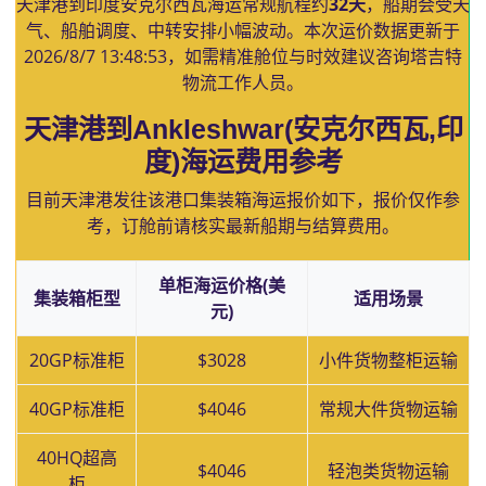
天津港到印度安克尔西瓦海运常规航程约
32天
，船期会受天
气、船舶调度、中转安排小幅波动。本次运价数据更新于
2026/8/7 13:48:53
，如需精准舱位与时效建议咨询塔吉特
物流工作人员。
天津港到Ankleshwar(安克尔西瓦,印
度)海运费用参考
目前天津港发往该港口集装箱海运报价如下，报价仅作参
考，订舱前请核实最新船期与结算费用。
单柜海运价格(美
集装箱柜型
适用场景
元)
20GP标准柜
$3028
小件货物整柜运输
40GP标准柜
$4046
常规大件货物运输
40HQ超高
$4046
轻泡类货物运输
柜