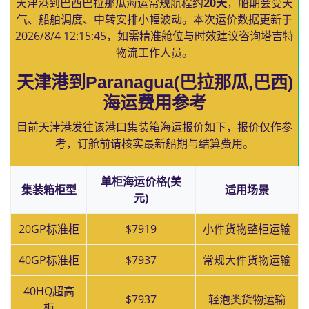
天津港到巴西巴拉那瓜海运常规航程约
20天
，船期会受天
气、船舶调度、中转安排小幅波动。本次运价数据更新于
2026/8/4 12:15:45
，如需精准舱位与时效建议咨询塔吉特
物流工作人员。
天津港到Paranagua(巴拉那瓜,巴西)
海运费用参考
目前天津港发往该港口集装箱海运报价如下，报价仅作参
考，订舱前请核实最新船期与结算费用。
单柜海运价格(美
集装箱柜型
适用场景
元)
20GP标准柜
$7919
小件货物整柜运输
40GP标准柜
$7937
常规大件货物运输
40HQ超高
$7937
轻泡类货物运输
柜