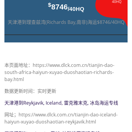
40HQ
$
8746
/40HQ
天津港到理查兹湾(Richards Bay,南非)海运$8746/40HQ
本页面地址：https://www.dlck.com.cn/tianjin-dao-
south-africa-haiyun-xuyao-duoshaotian-richards-
bay.html
数据更新时间：实时更新
天津港到Reykjavik, Iceland, 雷克雅末克, 冰岛海运专线
网址；https://www.dlck.com.cn/tianjin-dao-iceland-
haiyun-xuyao-duoshaotian-reykjavik.html