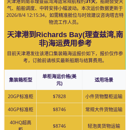
天津港到南非理查兹湾海运常规航程约
31天
，船期会受天
气、船舶调度、中转安排小幅波动。本次运价数据更新于
2026/8/4 12:15:34
，如需精准舱位与时效建议咨询塔吉特
物流工作人员。
天津港到Richards Bay(理查兹湾,南
非)海运费用参考
目前天津港发往该港口集装箱海运报价如下，报价仅作参
考，订舱前请核实最新船期与结算费用。
单柜海运价格(美
集装箱柜型
适用场景
元)
20GP标准柜
$7828
小件货物整柜运输
40GP标准柜
$8746
常规大件货物运输
40HQ超高
$8746
轻泡类货物运输
柜