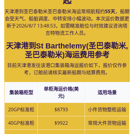
起
天津港到圣巴泰勒米圣巴泰勒米海运常规航程约
55天
，船期
会受天气、船舶调度、中转安排小幅波动。本次运价数据更
新于
2026/8/7 13:48:53
，如需精准舱位与时效建议咨询塔
吉特物流工作人员。
天津港到St Barthelemy(圣巴泰勒米,
圣巴泰勒米)海运费用参考
目前天津港发往该港口集装箱海运报价如下，报价仅作参
考，订舱前请核实最新船期与结算费用。
单柜海运价格(美
集装箱柜型
适用场景
元)
20GP标准柜
$8793
小件货物整柜运输
40GP标准柜
$9922
常规大件货物运输