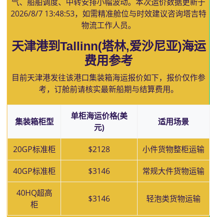
气、船舶调度、中转安排小幅波动。本次运价数据更新于
2026/8/7 13:48:53
，如需精准舱位与时效建议咨询塔吉特
物流工作人员。
天津港到Tallinn(塔林,爱沙尼亚)海运
费用参考
目前天津港发往该港口集装箱海运报价如下，报价仅作参
考，订舱前请核实最新船期与结算费用。
单柜海运价格(美
集装箱柜型
适用场景
元)
20GP标准柜
$2128
小件货物整柜运输
40GP标准柜
$3146
常规大件货物运输
40HQ超高
$3146
轻泡类货物运输
柜