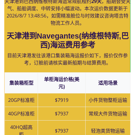
天津港到巴西纳维根特斯海运常规航程约
29天
，船期会受天
气、船舶调度、中转安排小幅波动。本次运价数据更新于
2026/8/7 13:48:56
，如需精准舱位与时效建议咨询塔吉特
物流工作人员。
天津港到Navegantes(纳维根特斯,巴
西)海运费用参考
目前天津港发往该港口集装箱海运报价如下，报价仅作参
考，订舱前请核实最新船期与结算费用。
单柜海运价格(美
集装箱柜型
适用场景
元)
20GP标准柜
$7919
小件货物整柜运输
40GP标准柜
$7937
常规大件货物运输
40HQ超高
$7937
轻泡类货物运输
柜