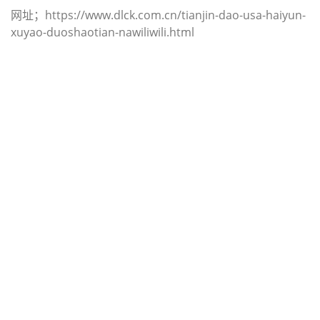
网址；https://www.dlck.com.cn/tianjin-dao-usa-haiyun-
xuyao-duoshaotian-nawiliwili.html
迪士国际货运代理天津港到巴西,纳维
根特斯，（迪士国际货运代理电话为
022-2312 3936）；navegantes海运
价格，CIFFA的天津港到巴西, 纳维根
特斯， navegantes海运价格， 哈德
逊湾货运的天津港到巴西, 纳维根特
斯， navegantes海运价格，塔吉特
物流的天津港到巴西,纳维根特斯，
navegantes海运价格， Touax公司
途艾克斯天津港到巴西,纳维根特斯，
navegantes海运价格。